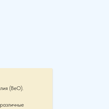
лия (BeO).
 различные