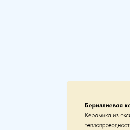
Бериллиевая к
Керамика из окс
теплопроводност