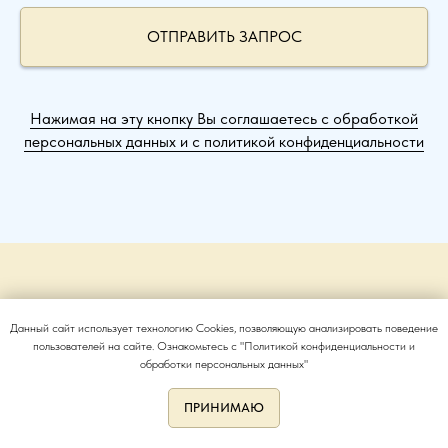
ОТПРАВИТЬ ЗАПРОС
Нажимая на эту кнопку Вы соглашаетесь с обработкой
персональных данных и с политикой конфиденциальности
Меню
Продукция
Данный сайт использует технологию Cookies, позволяющую анализировать поведение
пользователей на сайте. Ознакомьтесь с "Политикой конфиденциальности и
Контакты
Корундовая керамика
обработки персональных данных"
Политика
Кварцевая керамика
ПРИНИМАЮ
конфиденциальности
Циркониевая керамика
Бериллиевая керамика