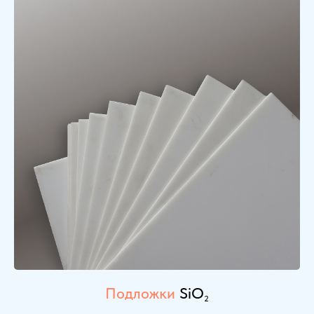
Подложки
SiO
2