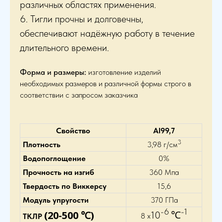
различных областях применения.
6. Тигли прочны и долговечны,
обеспечивают надёжную работу в течение
длительного времени.
Форма и размеры:
изготовление изделий
необходимых размеров и различной формы строго в
соответствии с запросом заказчика
Свойство
Al99,7
3
Плотность
3,98 г/см
Водопоглощение
0%
Прочность на изгиб
360 Мпа
Твердость по Виккерсу
15,6
Модуль упругости
370 ГПа
-6
-1
(20-500 ℃)
10
℃
8 х
ТКЛР