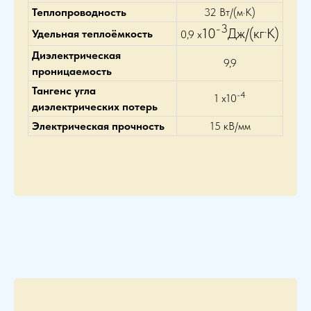
Теплопроводность
32 Вт/(м·К)
-3
.
10
Дж/(кг
К)
Удельная теплоёмкость
0,9 х
Диэлектрическая
9,9
проницаемость
Тангенс угла
-4
1 х10
диэлектрических потерь
Электрическая прочность
15 кВ/мм