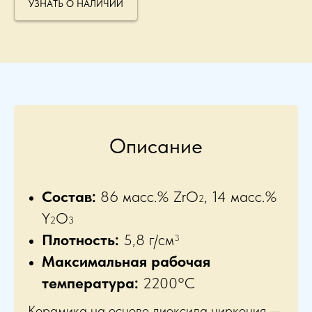
УЗНАТЬ О НАЛИЧИИ
Описание
Состав
:
86 масс.% ZrO
, 14 масс.%
2
Y
O
2
3
Плотность:
5,8 г/см
3
Максимальная рабочая
температура:
2200°C
Керамика на основе диоксида циркония —