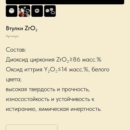
ZrO
Втулки
2
Артикул:
Состав:
Диоксид циркония ZrO
≥86 масс.%
2
Оксид иттрия Y
O
≤14 масс.%, белого
2
3
цвета;
высокая твердость и прочность,
износостойкость и устойчивость к
истиранию, химическая инертность.