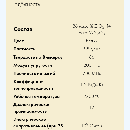
надёжность.
86 масс.% ZrO
, 14
2
Состав
масс.% Y
O
2
3
Цвет
Белый
3
Плотность
5,8 г/см
Твердость по Виккерсу
86
Модуль упругости
200 ГПа
Прочность на изгиб
200 МПа
Коэффициент
.
1-2 Вт/(м
К)
теплопроводности
Рабочая температура
2200 °С
Диэлектрическая
12
проницаемость
Электрическое
9
.
сопротивление (при 25
10
Ом
см